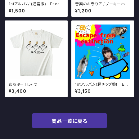
1stアルバム！(通常版) Escap
音楽のお守りアチプーキーホル
e from extinction おまけピ
ダー
¥1,500
¥1,200
ック＆シール付き！
あちぷーTしゃつ
1stアルバム！超チップ盤！ Esc
ape from extinction ジャ
¥3,400
¥3,150
ケットにサイン！ おまけカスタ
ムピックイラストピック＆シール！
＆すきなメッセージリクエスト！
(説明読んでね)
商品一覧に戻る