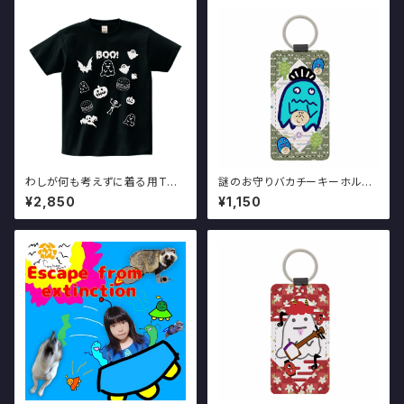
わしが何も考えずに着る用Tシ
謎のお守りバカチーキーホルダ
ャツ 黒
ー
¥2,850
¥1,150