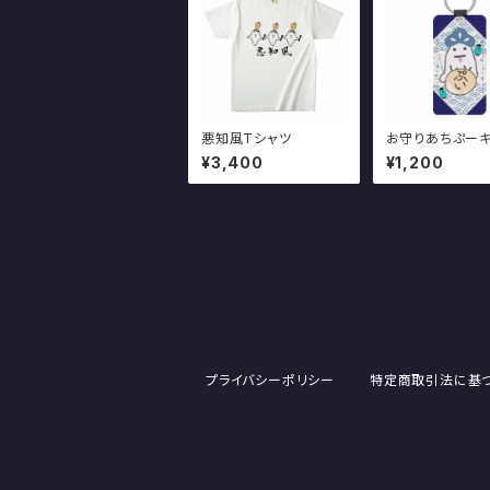
悪知風Tシャツ
お守りあちぷー
ルダー
¥3,400
¥1,200
プライバシーポリシー
特定商取引法に基