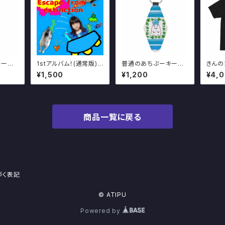
キーホ
1stアルバム！(通常版)
普通のあちぷーキーホ
きんの
Escape from exti
ルダー
¥1,500
¥1,200
¥4,
nction おまけピック
＆シール付き！
商品一覧に戻る
づく表記
© ATIPU
Powered by