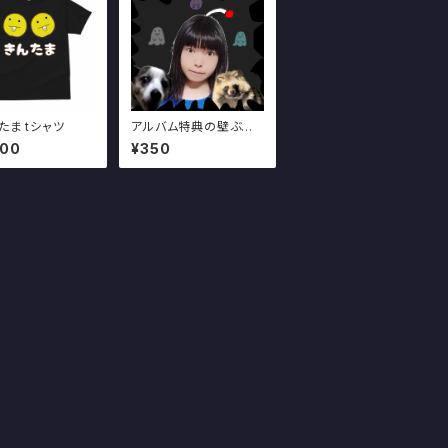
たま tシャツ
アルバム特典の壁ぶち
破りあちぷーシール追
000
¥350
加用 (説明読んでね)